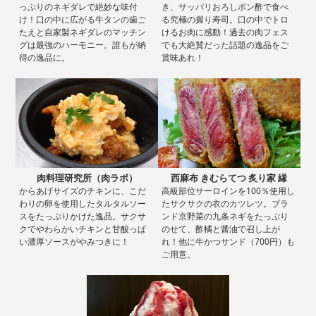
っぷりのネギダレで絶妙な味付
き、サッパリおろしポン酢で食べ
け！口の中に広がる牛タンの歯ご
る究極の握り寿司。口の中でトロ
たえと自家製ネギダレのマッチン
けるお肉に感動！過去の肉フェス
グは最強のハーモニー。誰もが納
でも大絶賛だった話題の逸品をご
得の逸品に。
賞味あれ！
肉料理研究所（肉ラボ）
西麻布 きむらてつ 炙り家 縁
からあげサイズのチキンに、こだ
高級部位サーロインを100％使用し
わりの卵を使用したタルタルソー
たサクサクの衣のカツレツ。ブラ
スをたっぷりかけた逸品。サクサ
ンド京野菜の九条ネギをたっぷり
クでやわらかいチキンと甘酸っぱ
のせて、酢橘と醤油で召し上が
い濃厚ソースがやみつきに！
れ！他に牛かつサンド（700円）も
ご用意。