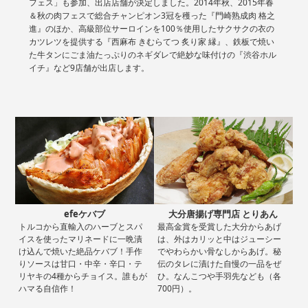
フェス」も参加、出店店舗が決定しました。2014年秋、2015年春
＆秋の肉フェスで総合チャンピオン3冠を穫った『門崎熟成肉 格之
進』のほか、高級部位サーロインを100％使用したサクサクの衣の
カツレツを提供する『西麻布 きむらてつ 炙り家 縁』、鉄板で焼い
た牛タンにごま油たっぷりのネギダレで絶妙な味付けの『渋谷ホル
イチ』など9店舗が出店します。
efeケバブ
大分唐揚げ専門店 とりあん
トルコから直輸入のハーブとスパ
最高金賞を受賞した大分からあげ
イスを使ったマリネードに一晩漬
は、外はカリッと中はジューシー
け込んで焼いた絶品ケバブ！手作
でやわらかい骨なしからあげ。秘
りソースは甘口・中辛・辛口・テ
伝のタレに漬けた自慢の一品をぜ
リヤキの4種からチョイス。誰もが
ひ。なんこつや手羽先なども（各
ハマる自信作！
700円）。