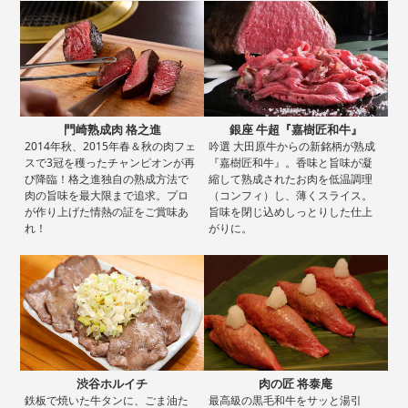
門崎熟成肉 格之進
銀座 牛超『嘉樹匠和牛』
2014年秋、2015年春＆秋の肉フェ
吟選 大田原牛からの新銘柄が熟成
スで3冠を穫ったチャンピオンが再
『嘉樹匠和牛』。香味と旨味が凝
び降臨！格之進独自の熟成方法で
縮して熟成されたお肉を低温調理
肉の旨味を最大限まで追求。プロ
（コンフィ）し、薄くスライス。
が作り上げた情熱の証をご賞味あ
旨味を閉じ込めしっとりした仕上
れ！
がりに。
渋谷ホルイチ
肉の匠 将泰庵
鉄板で焼いた牛タンに、ごま油た
最高級の黒毛和牛をサッと湯引